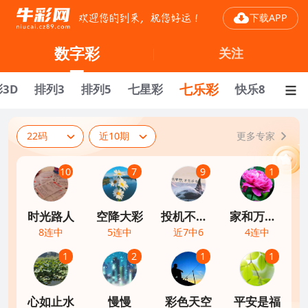
下载APP
数字彩
关注
七乐彩
3D
排列3
排列5
七星彩
快乐8
22码
近10期
更多专家
10
7
9
1
时光路人
空降大彩
投机不能
家和万事
取巧
兴
8连中
5连中
近7中6
4连中
1
2
1
1
心如止水
慢慢
彩色天空
平安是福