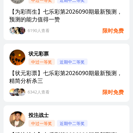
中过一等奖
近期中二等奖
【为彩而生】七乐彩第2026090期最新预测，
预测的能力值得一赞
限时免费
6190
人查看
状元彩票
中过一等奖
近期中二等奖
【状元彩票】七乐彩第2026090期最新预测，
精简分析杀三
限时免费
6342
人查看
投注战士
中过一等奖
近期中二等奖